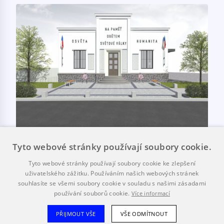
Tyto webové stránky používají soubory cookie.
Kultura
0
Tyto webové stránky používají soubory cookie ke zlepšení
Oprava památníku obětem válek,
uživatelského zážitku. Používáním našich webových stránek
hasičárny a rozšíření garáží JSDHO
souhlasíte se všemi soubory cookie v souladu s našimi zásadami
používání souborů cookie.
Více informací
V realizaci
PŘIJMOUT VŠE
VŠE ODMÍTNOUT