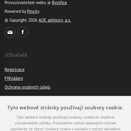
Provozovatelem webu je
Bystřice
Powered by
Pincity
© Copyright 2026
AQE advisors, a.s.
Uživatelé
Registrace
Přihlášení
Ochrana osobních údajů
Tyto webové stránky používají soubory cookie.
Pravidla
Tyto webové stránky používají soubory cookie ke zlepšení
Návod k použití
uživatelského zážitku. Používáním našich webových stránek
souhlasíte se všemi soubory cookie v souladu s našimi zásadami