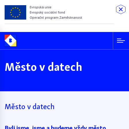
Evropská unie
Evropský sociální fond
Operační program Zaměstnanost
Město v datech
Město v datech
Byli jsme, jsme a budeme vždy město