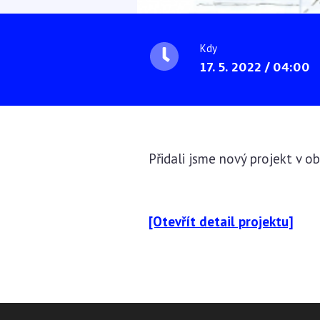
Kdy
17. 5. 2022 / 04:00
Přidali jsme nový projekt v ob
[Otevřít detail projektu]