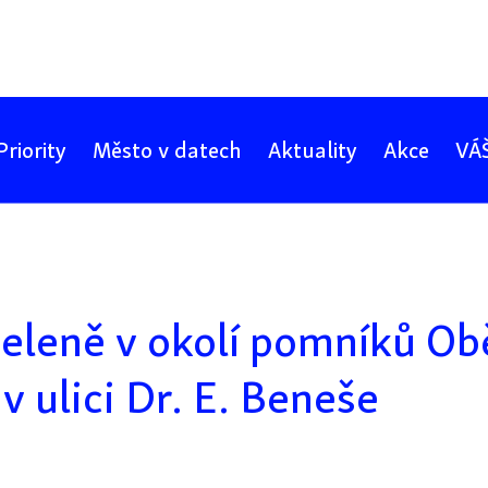
Priority
Město v datech
Aktuality
Akce
VÁŠ
zeleně v okolí pomníků Ob
v ulici Dr. E. Beneše