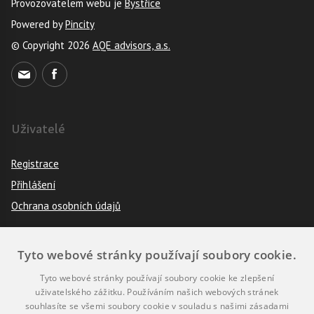
Provozovatelem webu je
Bystřice
Powered by
Pincity
© Copyright 2026
AQE advisors, a.s.
Uživatelé
Registrace
Přihlášení
Ochrana osobních údajů
Tyto webové stránky používají soubory cookie.
Pravidla
Tyto webové stránky používají soubory cookie ke zlepšení
Návod k použití
uživatelského zážitku. Používáním našich webových stránek
souhlasíte se všemi soubory cookie v souladu s našimi zásadami
Podmínky použití