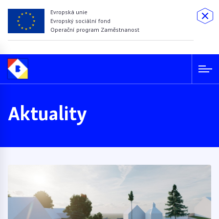
Evropská unie
Evropský sociální fond
Operační program Zaměstnanost
Aktuality