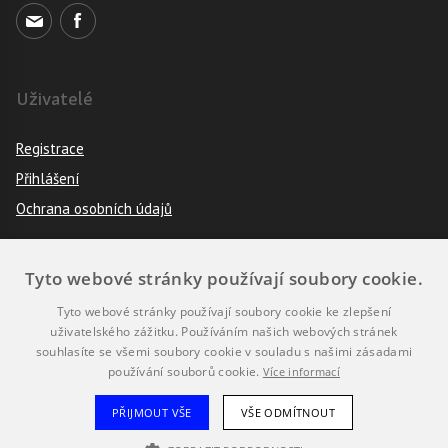
Uživatelé
Registrace
Přihlášení
Ochrana osobních údajů
Tyto webové stránky používají soubory cookie.
Pravidla
Tyto webové stránky používají soubory cookie ke zlepšení
Návod k použití
uživatelského zážitku. Používáním našich webových stránek
souhlasíte se všemi soubory cookie v souladu s našimi zásadami
Podmínky použití
používání souborů cookie.
Více informací
Prohlášení o přístupnosti
PŘIJMOUT VŠE
VŠE ODMÍTNOUT